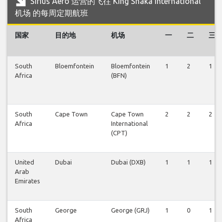
Sirius Aero 运营的飞往 King Shaka International
机场 的每周定期航班
国家
目的地
机场
一
二
三
South
Bloemfontein
Bloemfontein
1
2
1
Africa
(BFN)
South
Cape Town
Cape Town
2
2
2
Africa
International
(CPT)
United
Dubai
Dubai (DXB)
1
1
1
Arab
Emirates
South
George
George (GRJ)
1
0
1
Africa