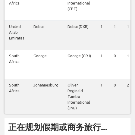
Africa
International
(CPT)
United
Dubai
Dubai (DXB)
1
1
1
Arab
Emirates
South
George
George (GRJ)
1
0
1
Africa
South
Johannesburg
Oliver
1
0
2
Africa
Reginald
Tambo
International
(JNB)
正在规划假期或商务旅行...