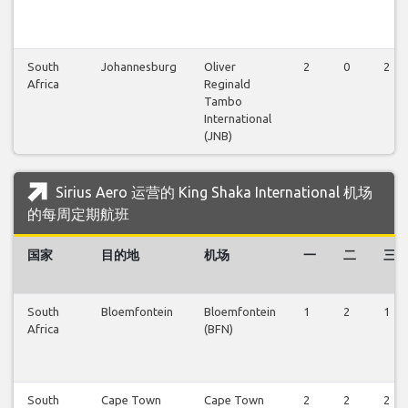
South
Johannesburg
Oliver
2
0
2
Africa
Reginald
Tambo
International
(JNB)
Sirius Aero 运营的 King Shaka International 机场
的每周定期航班
国家
目的地
机场
一
二
三
South
Bloemfontein
Bloemfontein
1
2
1
Africa
(BFN)
South
Cape Town
Cape Town
2
2
2