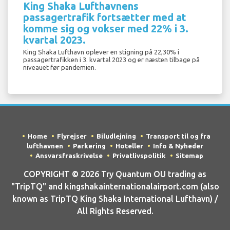
King Shaka Lufthavnens
passagertrafik fortsætter med at
komme sig og vokser med 22% i 3.
kvartal 2023.
King Shaka Lufthavn oplever en stigning på 22,30% i
passagertrafikken i 3. kvartal 2023 og er næsten tilbage på
niveauet før pandemien.
Home
Flyrejser
Biludlejning
Transport til og fra
lufthavnen
Parkering
Hoteller
Info & Nyheder
Ansvarsfraskrivelse
Privatlivspolitik
Sitemap
COPYRIGHT © 2026 Try Quantum OU trading as
"TripTQ" and kingshakainternationalairport.com (also
known as TripTQ King Shaka International Lufthavn) /
All Rights Reserved.