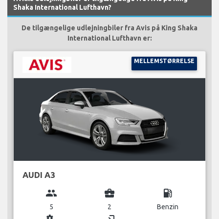
Shaka International Lufthavn?
De tilgængelige udlejningbiler fra Avis på King Shaka
International Lufthavn er:
MELLEMSTØRRELSE
AUDI A3
group
business_center
local_gas_station
5
2
Benzin