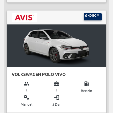
ØKONOMI
VOLKSWAGEN POLO VIVO
group
business_center
local_gas_station
5
2
Benzin
miscellaneous_services
login
Manuel
5 Dør