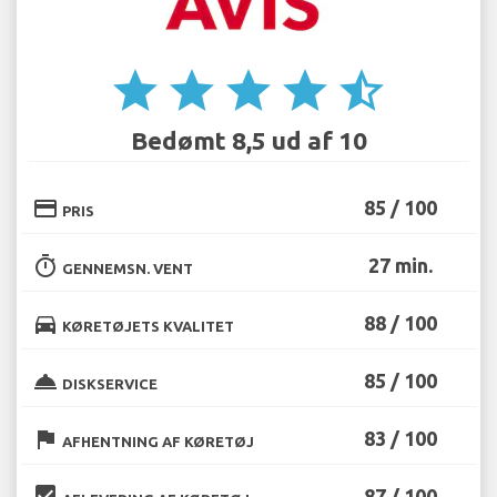
star
star
star
star
star_half
Bedømt 8,5 ud af 10
credit_card
85 / 100
PRIS
timer
27 min.
GENNEMSN. VENT
directions_car
88 / 100
KØRETØJETS KVALITET
room_service
85 / 100
DISKSERVICE
flag
83 / 100
AFHENTNING AF KØRETØJ
beenhere
87 / 100