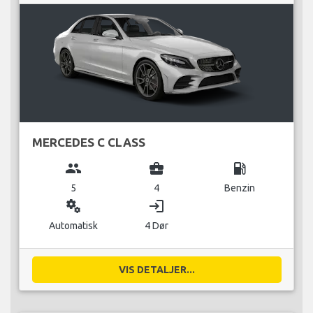
MERCEDES C CLASS
group
business_center
local_gas_station
5
4
Benzin
miscellaneous_services
login
Automatisk
4 Dør
VIS DETALJER...