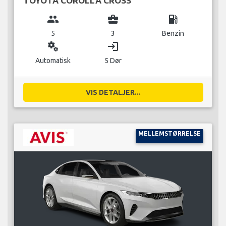
TOYOTA COROLLA CROSS
group
business_center
local_gas_station
5
3
Benzin
miscellaneous_services
login
Automatisk
5 Dør
VIS DETALJER...
MELLEMSTØRRELSE