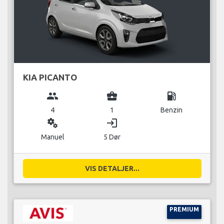
KIA PICANTO
group
business_center
local_gas_station
4
1
Benzin
miscellaneous_services
login
Manuel
5 Dør
VIS DETALJER...
PREMIUM