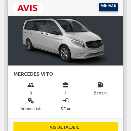
MINIVAN
MERCEDES VITO
group
business_center
local_gas_station
8
3
Benzin
miscellaneous_services
login
Automatisk
5 Dør
VIS DETALJER...