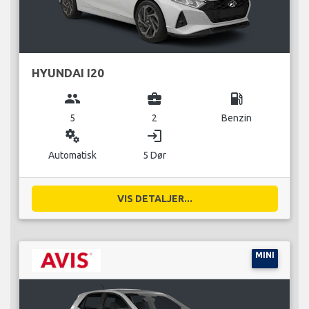
HYUNDAI I20
group
business_center
local_gas_station
5
2
Benzin
miscellaneous_services
login
Automatisk
5 Dør
VIS DETALJER...
MINI