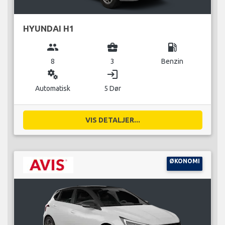
HYUNDAI H1
group
business_center
local_gas_station
8
3
Benzin
miscellaneous_services
login
Automatisk
5 Dør
VIS DETALJER...
ØKONOMI