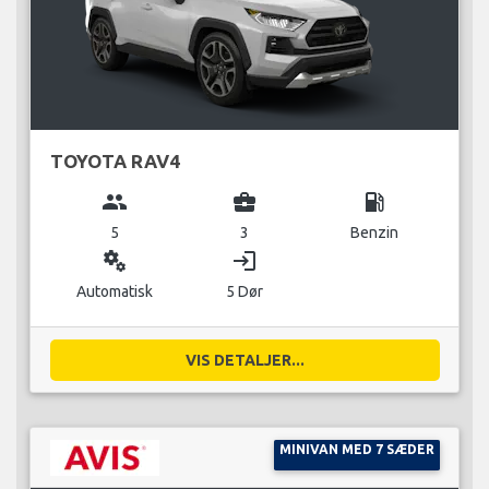
TOYOTA RAV4
group
business_center
local_gas_station
5
3
Benzin
miscellaneous_services
login
Automatisk
5 Dør
VIS DETALJER...
MINIVAN MED 7 SÆDER