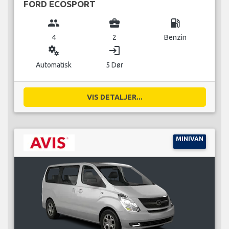
FORD ECOSPORT
group
business_center
local_gas_station
4
2
Benzin
miscellaneous_services
login
Automatisk
5 Dør
VIS DETALJER...
MINIVAN