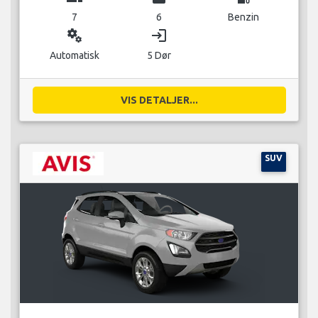
7
6
Benzin
miscellaneous_services
login
Automatisk
5 Dør
VIS DETALJER...
SUV