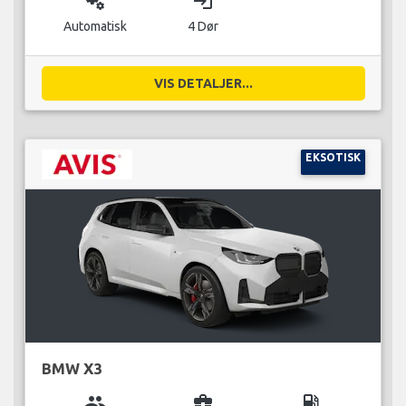
miscellaneous_services
login
Automatisk
4 Dør
VIS DETALJER...
EKSOTISK
BMW X3
group
business_center
local_gas_station