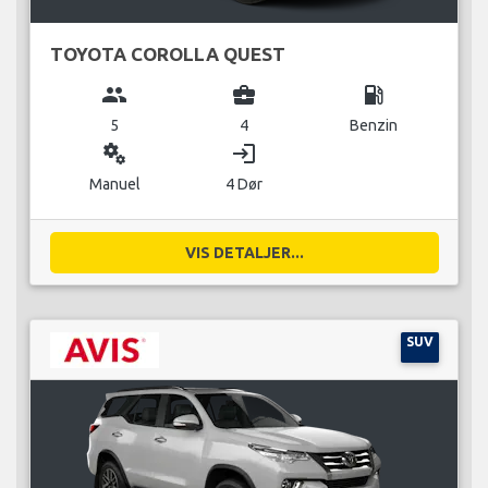
TOYOTA COROLLA QUEST
group
business_center
local_gas_station
5
4
Benzin
miscellaneous_services
login
Manuel
4 Dør
VIS DETALJER...
SUV