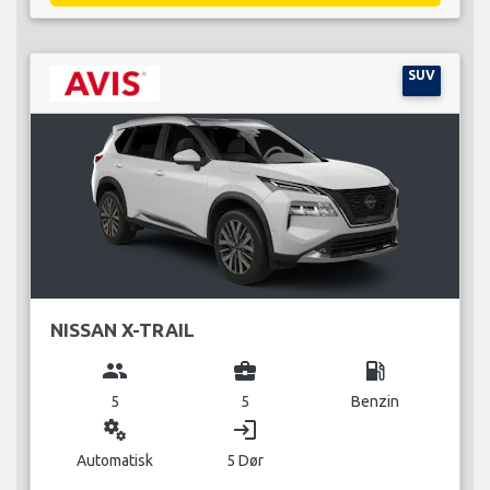
SUV
NISSAN X-TRAIL
group
business_center
local_gas_station
5
5
Benzin
miscellaneous_services
login
Automatisk
5 Dør