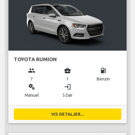
TOYOTA RUMION
group
business_center
local_gas_station
7
1
Benzin
miscellaneous_services
login
Manuel
5 Dør
VIS DETALJER...