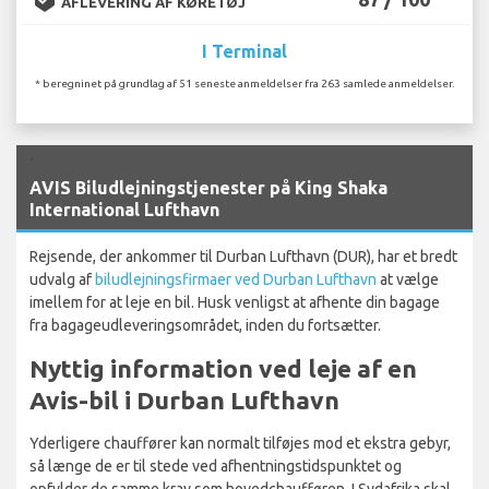
AFLEVERING AF KØRETØJ
I Terminal
* beregninet på grundlag af 51 seneste anmeldelser fra 263 samlede anmeldelser.
`
AVIS Biludlejningstjenester på King Shaka
International Lufthavn
Rejsende, der ankommer til Durban Lufthavn (DUR), har et bredt
udvalg af
biludlejningsfirmaer ved Durban Lufthavn
at vælge
imellem for at leje en bil. Husk venligst at afhente din bagage
fra bagageudleveringsområdet, inden du fortsætter.
Nyttig information ved leje af en
Avis-bil i Durban Lufthavn
Yderligere chauffører kan normalt tilføjes mod et ekstra gebyr,
så længe de er til stede ved afhentningstidspunktet og
opfylder de samme krav som hovedchaufføren. I Sydafrika skal