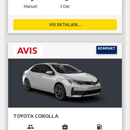
Manuel
5 Dør
VIS DETALJER...
KOMPAKT
TOYOTA COROLLA
group
business_center
local_gas_station