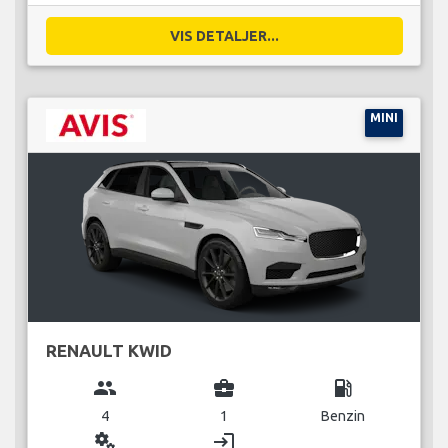
VIS DETALJER...
MINI
RENAULT KWID
group
business_center
local_gas_station
4
1
Benzin
miscellaneous_services
login