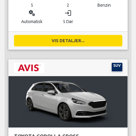
5
2
Benzin
miscellaneous_services
login
Automatisk
5 Dør
VIS DETALJER...
SUV