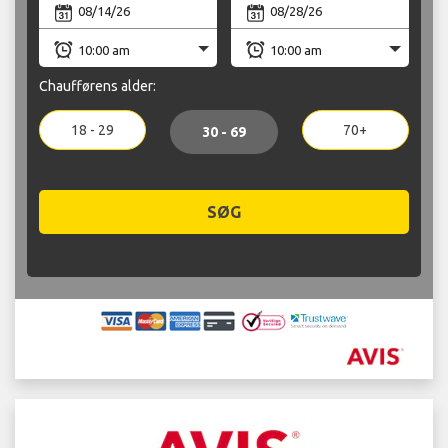
Chaufførens alder:
18 - 29
70+
30 - 69
SØG