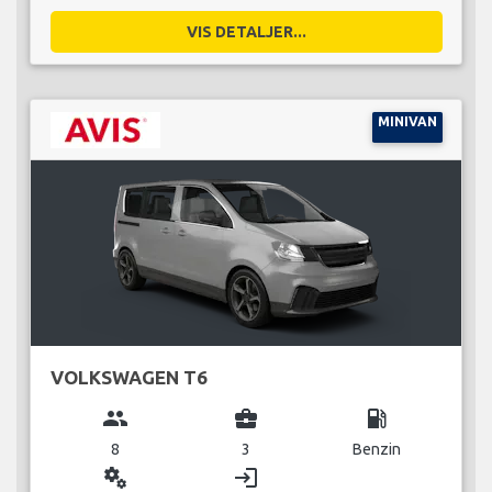
VIS DETALJER...
MINIVAN
VOLKSWAGEN T6
group
business_center
local_gas_station
8
3
Benzin
miscellaneous_services
login