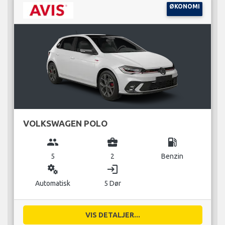
ØKONOMI
VOLKSWAGEN POLO
group
business_center
local_gas_station
5
2
Benzin
miscellaneous_services
login
Automatisk
5 Dør
VIS DETALJER...