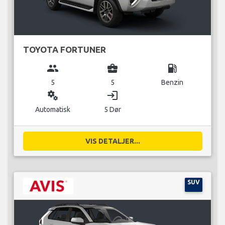
TOYOTA FORTUNER
group
business_center
local_gas_station
5
5
Benzin
miscellaneous_services
login
Automatisk
5 Dør
VIS DETALJER...
SUV